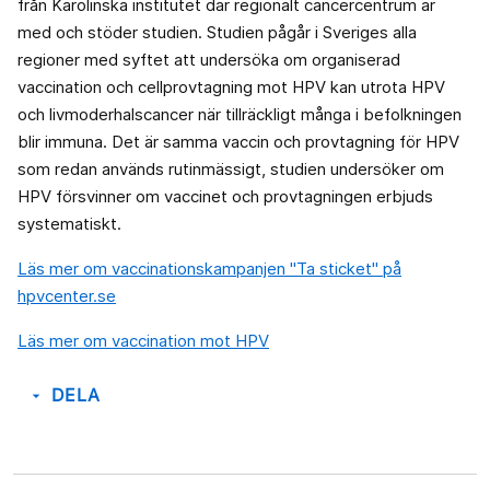
från Karolinska institutet där regionalt cancercentrum är
med och stöder studien. Studien pågår i Sveriges alla
regioner med syftet att undersöka om organiserad
vaccination och cellprovtagning mot HPV kan utrota HPV
och livmoderhalscancer när tillräckligt många i befolkningen
blir immuna. Det är samma vaccin och provtagning för HPV
som redan används rutinmässigt, studien undersöker om
HPV försvinner om vaccinet och provtagningen erbjuds
systematiskt.
Läs mer om vaccinationskampanjen "Ta sticket" på
hpvcenter.se
Läs mer om vaccination mot HPV
DELA
arrow_drop_down