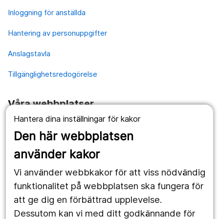
Inloggning för anställda
Hantering av personuppgifter
Anslagstavla
Tillgänglighetsredogörelse
Våra webbplatser
Hantera dina inställningar för kakor
1177.se
Den här webbplatsen
Länstrafiken
använder kakor
Vårdgivare
Vi använder webbkakor för att viss nödvändig
Utveckling
funktionalitet på webbplatsen ska fungera för
att ge dig en förbättrad upplevelse.
Dessutom kan vi med ditt godkännande för