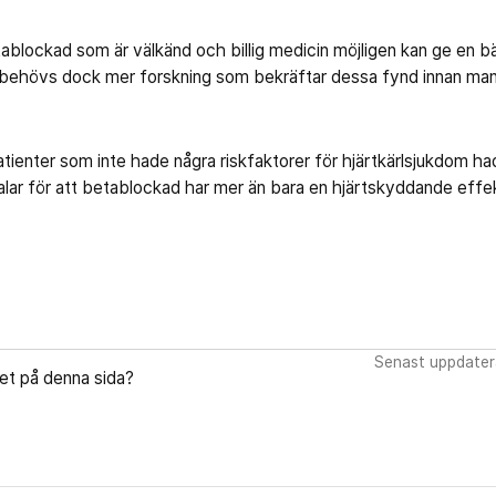
tablockad som är välkänd och billig medicin möjligen kan ge en 
 behövs dock mer forskning som bekräftar dessa fynd innan man 
atienter som inte hade några riskfaktorer för hjärtkärlsjukdom ha
lar för att betablockad har mer än bara en hjärtskyddande effek
Senast uppdater
let på denna sida?