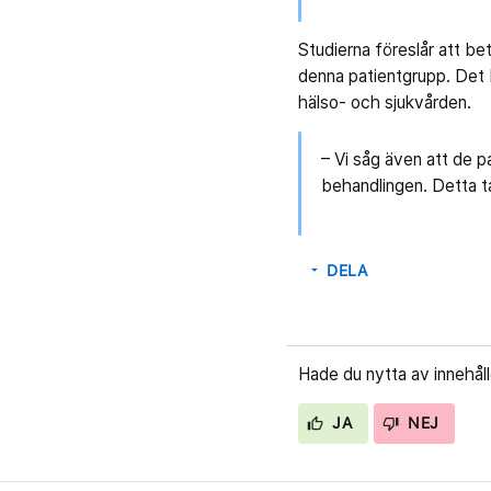
Studierna föreslår att be
denna patientgrupp. Det
hälso- och sjukvården.
– Vi såg även att de p
behandlingen. Detta ta
DELA
arrow_drop_down
Hade du nytta av innehål
JA
NEJ