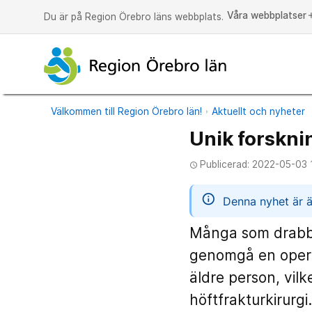
Våra webbplatser
a
Du är på Region Örebro läns webbplats.
Välkommen till Region Örebro län!
Aktuellt och nyheter
Unik forsknin
Publicerad: 2022-05-03 
access_time
informatio
Denna nyhet är ä
Många som drabbas
genomgå en operat
äldre person, vilk
höftfrakturkirurg