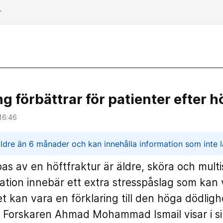
dd
g förbättrar för patienter efter 
16:46
n
ldre än 6 månader och kan innehålla information som inte lä
 av en höftfraktur är äldre, sköra och multi
ion innebär ett extra stresspåslag som kan v
et kan vara en förklaring till den höga dödligh
i. Forskaren Ahmad Mohammad Ismail visar i si