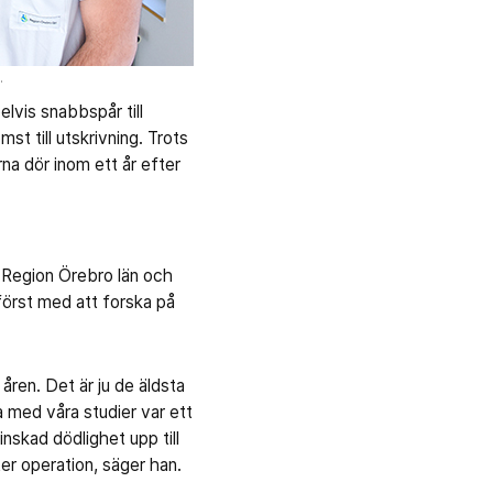
.
lvis snabbspår till
st till utskrivning. Trots
rna dör inom ett år efter
Region Örebro län och
först med att forska på
 åren. Det är ju de äldsta
 med våra studier var ett
skad dödlighet upp till
er operation, säger han.