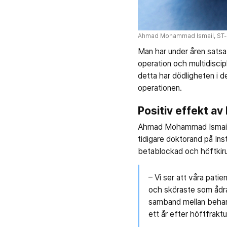
Ahmad Mohammad Ismail, ST-lä
Man har under åren satsa
operation och multidiscipl
detta har dödligheten i d
operationen.
Positiv effekt av
Ahmad Mohammad Ismail, 
tidigare doktorand på Ins
betablockad och höftkiru
– Vi ser att våra patie
och sköraste som ådrar
samband mellan behand
ett år efter höftfrakt