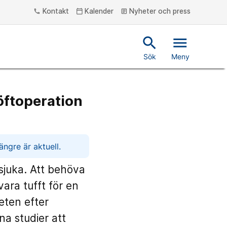
Kontakt
Kalender
Nyheter och press
phone
calendar_today
article
search
menu
Sök
Meny
höftoperation
ngre är aktuell.
sjuka. Att behöva
ara tufft för en
eten efter
na studier att