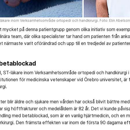
kare inom Verksamhetsområde ortopedi och handkirurgi. Foto: Elin Abelson
t mycket på denna patientgrupp genom olika initiativ som exempe
inära team, där olika specialister tar hand om patienten från ankom
et närmaste varit oförändrad och upp till en tredjedel av patiente
 betablockad
ST-läkare inom Verksamhetsområde ortopedi och handkirurgi i 
titutionen för medicinska vetenskaper vid Örebro universitet, är 
rgi.
nter blir äldre och sjukare men vården har också blivit bättre med
 sig höftfrakturer och medelåldern är 82 år. Det vi kunde påvisa
ling med betablockad, som är en vanlig hjärtmedicin, och en min
urkirurgi. Den främsta effekten var inom de första 90 dagarna eft