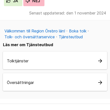
JA
NEJ
Senast uppdaterad: den 1 november 2024
Välkommen till Region Örebro län!
Boka tolk
Tolk- och översättarservice
Tjänsteutbud
Läs mer om Tjänsteutbud
arrow_forward
Tolktjänster
arrow_forward
Översättningar