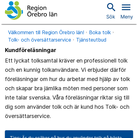
search
menu
Sök
Meny
Välkommen till Region Örebro län!
Boka tolk
Tolk- och översättarservice
Tjänsteutbud
Kundföreläsningar
Ett lyckat tolksamtal kräver en professionell tolk
och en kunnig tolkanvändare. Vi erbjuder därför
föreläsningar om hur du arbetar med hjälp av tolk
och skapar bra jämlika möten med personer som
inte talar svenska. Våra föreläsningar riktar sig till
dig som använder tolk och är kund hos Tolk- och
översättarservice.
Tips: Är du osäker på hur du använder tolk på bästa