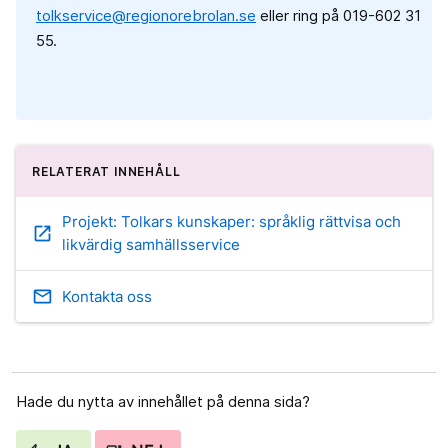
tolkservice@regionorebrolan.se
eller ring på 019-602 31
55.
RELATERAT INNEHÅLL
Projekt: Tolkars kunskaper: språklig rättvisa och
open_in_new
likvärdig samhällsservice
email
Kontakta oss
Hade du nytta av innehållet på denna sida?