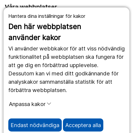
Våra webbplatser
Hantera dina inställningar för kakor
1177.se
Den här webbplatsen
Länstrafiken
använder kakor
Vårdgivare
Vi använder webbkakor för att viss nödvändig
Utveckling
funktionalitet på webbplatsen ska fungera för
att ge dig en förbättrad upplevelse.
Dessutom kan vi med ditt godkännande för
Följ oss
analyskakor sammanställa statistik för att
Facebook
förbättra webbplatsen.
Instagram
portrait
Anpassa kakor
LinkedIn
work_outline
Endast nödvändiga
Acceptera alla