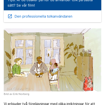
sätt? Se vår film!
open_in_new
Den professionella tolkanvändaren
Bild av Erik Norberg
Vi erbjuder två föreläsningar med olika inriktningar för att