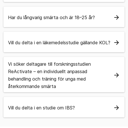
arrow_forward
Har du långvarig smärta och är 18–25 år?
arrow_forward
Vill du delta i en läkemedelsstudie gällande KOL?
Vi söker deltagare till forskningsstudien
ReActivate – en individuellt anpassad
arrow_forward
behandling och träning för unga med
återkommande smärta
arrow_forward
Vill du delta i en studie om IBS?