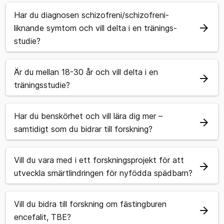
Har du diagnosen schizofreni/schizofreni-
arrow_forward
liknande symtom och vill delta i en tränings-
studie?
Är du mellan 18-30 år och vill delta i en
arrow_forward
träningsstudie?
Har du benskörhet och vill lära dig mer –
arrow_forward
samtidigt som du bidrar till forskning?
Vill du vara med i ett forskningsprojekt för att
arrow_forward
utveckla smärtlindringen för nyfödda spädbarn?
Vill du bidra till forskning om fästingburen
arrow_forward
encefalit, TBE?