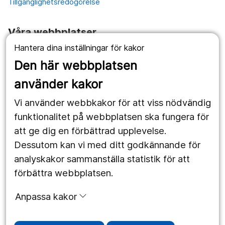
Tillgänglighetsredogörelse
Våra webbplatser
Hantera dina inställningar för kakor
1177.se
Den här webbplatsen
Länstrafiken
använder kakor
Vårdgivare
Vi använder webbkakor för att viss nödvändig
Utveckling
funktionalitet på webbplatsen ska fungera för
att ge dig en förbättrad upplevelse.
Dessutom kan vi med ditt godkännande för
Följ oss
analyskakor sammanställa statistik för att
Facebook
förbättra webbplatsen.
Instagram
portrait
Anpassa kakor
LinkedIn
work_outline