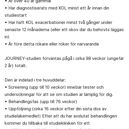
• Är över 40 år gammal
• Har diagnostiserats med KOL minst ett år innan din
studiestart
• Har haft KOL exacerbationer minst två gånger under
senaste 12 månaderna (eller ett skov där du behövts läggas
in)
• Är före detta rökare eller röker för närvarande
JOURNEY-studien förväntas pågå i cirka 98 veckor (ungefär
2 år) totalt.
Den är indelad i tre huvuddelar:
• Screening (upp till 10 veckor) innebär tester och
undersökningar för att se om studien är lämplig för dig.
• Behandlingsfas (upp till 76 veckor)
• Uppföljning (cirka 16 veckor efter din sista dos av
studieläkemedlet) Efter att du har avslutat behandlingen
kommer du tillbaka till studiekliniken för ett