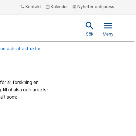
Kontakt
Kalender
Nyheter och press
phone
calendar_today
article
search
menu
Sök
Meny
stöd och infrastruktur
för är forskning en
 till ohälsa och arbets-
ält som: