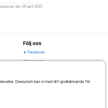
daterad: den 29 april 2025
Följ oss
Facebook
Instagram
portrait
LinkedIn
work_outline
pplevelse. Dessutom kan vi med ditt godkännande för