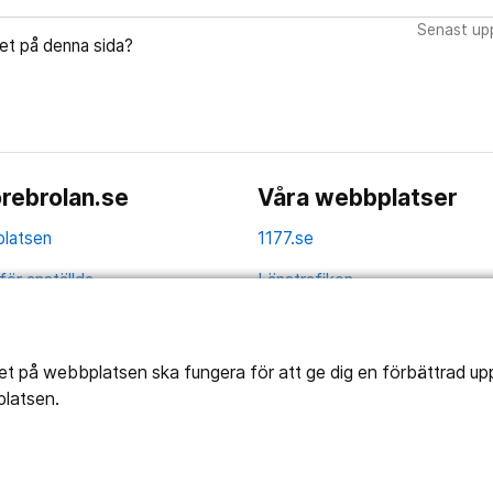
Senast upp
let på denna sida?
rebrolan.se
Våra webbplatser
latsen
1177.se
för anställda
Länstrafiken
av personuppgifter
Vårdgivare
la
Utveckling
tet på webbplatsen ska fungera för att ge dig en förbättrad u
platsen.
ghetsredogörelse