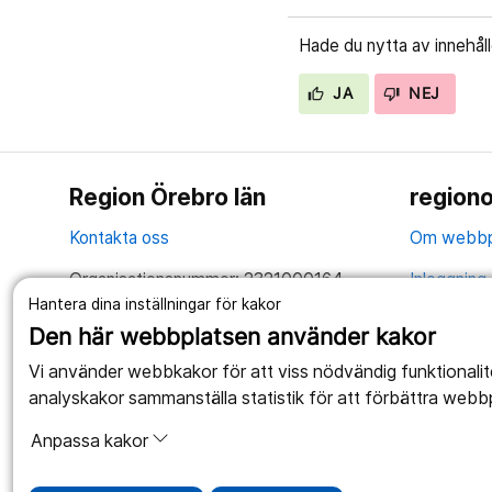
Hade du nytta av innehål
JA
NEJ
Region Örebro län
regiono
Kontakta oss
Om webbp
Organisationsnummer: 2321000164
Inloggning 
Hantera dina inställningar för kakor
Tillsammans skapar vi ett bättre liv
Hantering 
Den här webbplatsen använder kakor
Anslagstav
Vi använder webbkakor för att viss nödvändig funktionali
analyskakor sammanställa statistik för att förbättra webb
Tillgängli
Anpassa kakor