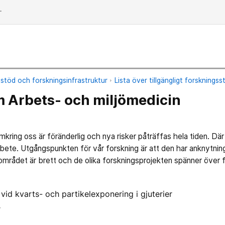
dd
stöd och forskningsinfrastruktur
Lista över tillgängligt forsknings
 Arbets- och miljömedicin
mkring oss är föränderlig och nya risker påträffas hela tiden. Där
arbete. Utgångspunkten för vår forskning är att den har anknytning
mrådet är brett och de olika forskningsprojekten spänner över f
 vid kvarts- och partikelexponering i gjuterier
r