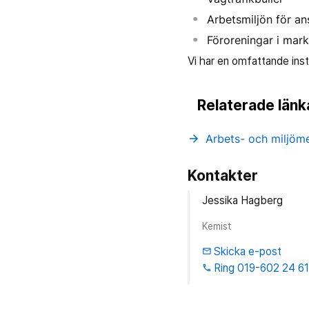
Arbetsmiljön för an
Föroreningar i mark
Vi har en omfattande inst
Relaterade länk
Arbets- och miljöme
arrow_forward
Kontakter
Jessika Hagberg
Kemist
Skicka e-post
email
Ring 019-602 24 6
phone