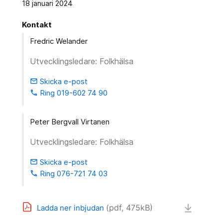
18 januari 2024
Kontakt
Fredric Welander
Utvecklingsledare: Folkhälsa
Skicka e-post
email
Ring 019-602 74 90
phone
Peter Bergvall Virtanen
Utvecklingsledare: Folkhälsa
Skicka e-post
email
Ring 076-721 74 03
phone
(pdf, 475kB)
Ladda ner inbjudan