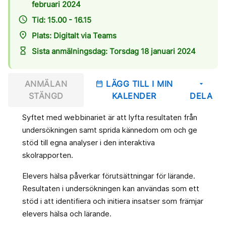
februari 2024
access_time
Tid: 15.00 - 16.15
place
Plats: Digitalt via Teams
hourglass_empty
Sista anmälningsdag: Torsdag 18 januari 2024
ANMÄLAN
LÄGG TILL I MIN
date_range
arrow_drop_down
STÄNGD
KALENDER
DELA
Syftet med webbinariet är att lyfta resultaten från
undersökningen samt sprida kännedom om och ge
stöd till egna analyser i den interaktiva
skolrapporten.
Elevers hälsa påverkar förutsättningar för lärande.
Resultaten i undersökningen kan användas som ett
stöd i att identifiera och initiera insatser som främjar
elevers hälsa och lärande.