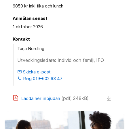
6850 kr inkl fika och lunch
Anmälan senast
1 oktober 2026
Kontakt
Tarja Nordling
Utvecklingsledare: Individ och familj, IFO
Skicka e-post
email
Ring 019-602 63 47
phone
(pdf, 248kB)
Ladda ner inbjudan