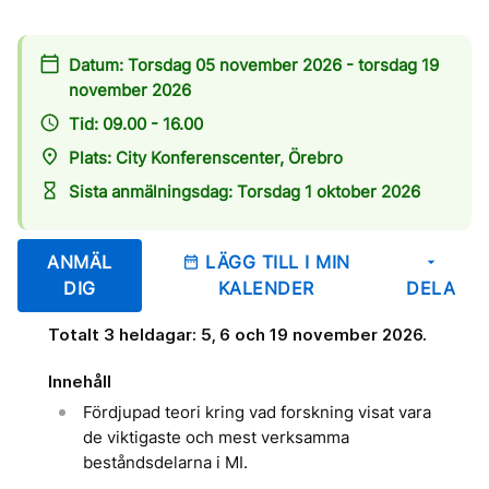
calendar_today
Datum: Torsdag 05 november 2026 - torsdag 19
november 2026
access_time
Tid: 09.00 - 16.00
place
Plats: City Konferenscenter, Örebro
hourglass_empty
Sista anmälningsdag: Torsdag 1 oktober 2026
ANMÄL
LÄGG TILL I MIN
date_range
arrow_drop_down
DIG
KALENDER
DELA
Totalt 3 heldagar: 5, 6 och 19 november 2026.
Innehåll
Fördjupad teori kring vad forskning visat vara
de viktigaste och mest verksamma
beståndsdelarna i MI.