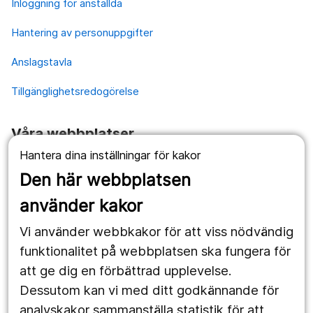
Inloggning för anställda
Hantering av personuppgifter
Anslagstavla
Tillgänglighetsredogörelse
Våra webbplatser
Hantera dina inställningar för kakor
1177.se
Den här webbplatsen
Länstrafiken
använder kakor
Vårdgivare
Vi använder webbkakor för att viss nödvändig
Utveckling
funktionalitet på webbplatsen ska fungera för
att ge dig en förbättrad upplevelse.
Dessutom kan vi med ditt godkännande för
Följ oss
analyskakor sammanställa statistik för att