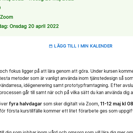
0
a Zoom
dag: Onsdag 20 april 2022
LÄGG TILL I MIN KALENDER
date_range
k och fokus ligger på att lära genom att göra. Under kursen kom
 testa metoder som är vanligt använda inom tjänstedesign så som:
vändarresa, idégenerering samt prototypframtagning. Efter avslu
processen går till samt när och på vilka sätt du kan använda dig 
 över
fyra halvdagar
som sker digitalt via Zoom,
11-12 maj kl 
nför första kurstillfälle kommer ett litet förarbete ges som uppgif
till dig som jobbar inom vård och omsorg som vill lära dig mer o