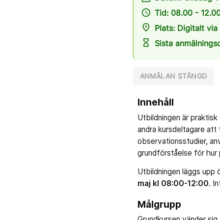
access_time
Tid: 08.00 - 12.0
place
Plats: Digitalt vi
hourglass_empty
Sista anmälnings
ANMÄLAN STÄNGD
Innehåll
Utbildningen är praktis
andra kursdeltagare att
observationsstudier, an
grundförståelse för hur 
Utbildningen läggs upp
maj kl 08:00-12:00
. I
Målgrupp
Grundkursen vänder sig 