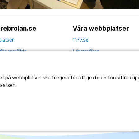
rebrolan.se
Våra webbplatser
latsen
1177.se
för anställda
Länstrafiken
av personuppgifter
Vårdgivare
la
Utveckling
tet på webbplatsen ska fungera för att ge dig en förbättrad u
platsen.
ghetsredogörelse