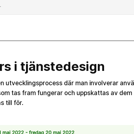
dd
s i tjänstedesign
en utvecklingsprocess där man involverar anvä
er som tas fram fungerar och uppskattas av de
till för.
 maj 2022 - fredag 20 maj 2022