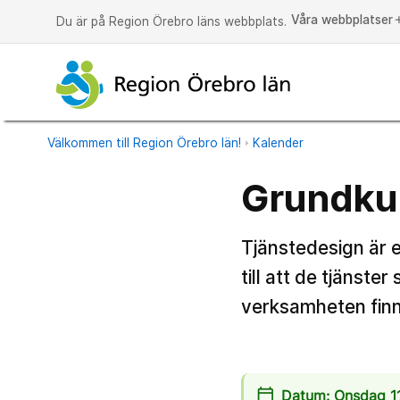
Våra webbplatser
a
Du är på Region Örebro läns webbplats.
Välkommen till Region Örebro län!
Kalender
Grundkur
Tjänstedesign är 
till att de tjänst
verksamheten finns 
calendar_today
Datum: Onsdag 11