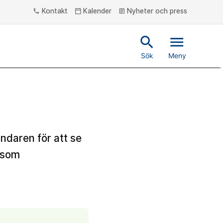
Kontakt
Kalender
Nyheter och press
phone
calendar_today
article
search
menu
Sök
Meny
ndaren för att se
m som