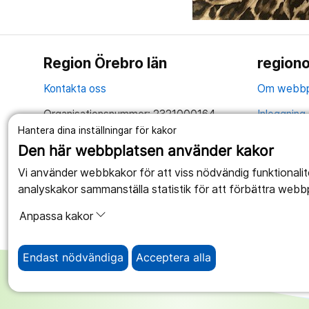
Region Örebro län
regiono
Kontakta oss
Om webbp
Organisationsnummer: 2321000164
Inloggning 
Hantera dina inställningar för kakor
Tillsammans skapar vi ett bättre liv
Hantering 
Den här webbplatsen använder kakor
Anslagstav
Vi använder webbkakor för att viss nödvändig funktionali
analyskakor sammanställa statistik för att förbättra webb
Tillgängli
Anpassa kakor
Endast nödvändiga
Acceptera alla