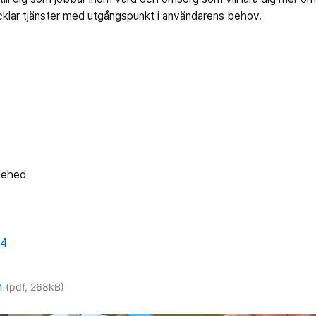
vecklar tjänster med utgångspunkt i användarens behov.
nehed
74
n
(pdf, 268kB)