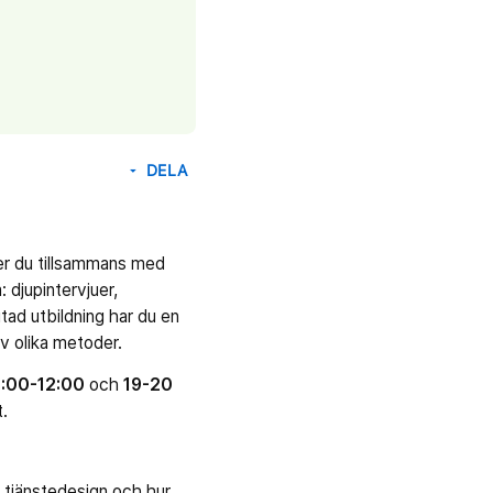
DELA
arrow_drop_down
mer du tillsammans med
 djupintervjuer,
tad utbildning har du en
av olika metoder.
08:00-12:00
och
19-20
t.
m tjänstedesign och hur