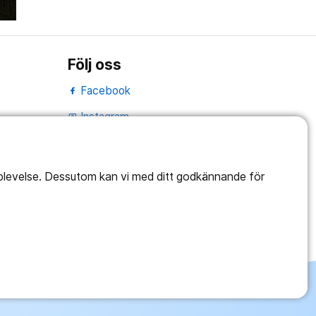
Följ oss
Facebook
Instagram
portrait
LinkedIn
work_outline
pplevelse. Dessutom kan vi med ditt godkännande för