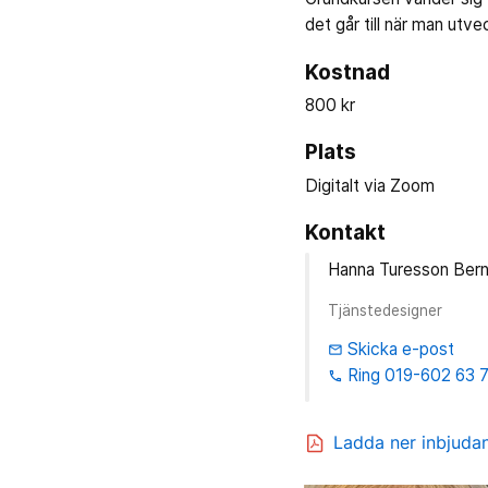
det går till när man ut
Kostnad
800 kr
Plats
Digitalt via Zoom
Kontakt
Hanna Turesson Ber
Tjänstedesigner
Skicka e-post
email
Ring 019-602 63 
phone
Ladda ner inbjuda