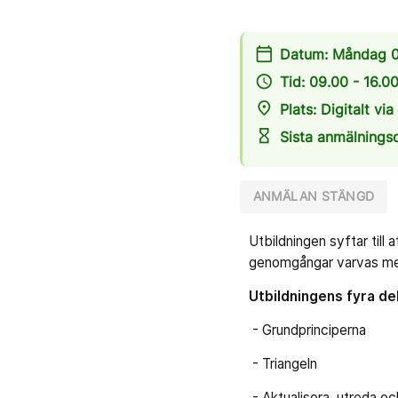
calendar_today
Datum: Måndag 04
access_time
Tid: 09.00 - 16.0
place
Plats: Digitalt vi
hourglass_empty
Sista anmälnings
ANMÄLAN STÄNGD
Utbildningen syftar till
genomgångar varvas med
Utbildningens fyra del
- Grundprinciperna
- Triangeln
- Aktualisera, utreda o