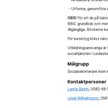
- Utforma, genomföra o
OBS!
För att du på bästa
BBIC grundbok och meto
tillgängliga. Böckerna k
För kursintyg krävs när
Utbildningsansvariga är 
socialtjänsten i Lindesb
Målgrupp
Socialsekreterare inom 
Kontaktpersoner
Lenita Birath
, 0582-68
Linda Wilhelmsson
, 058