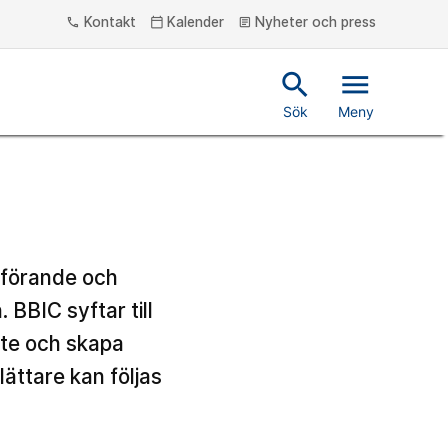
Kontakt
Kalender
Nyheter och press
phone
calendar_today
article
search
menu
Sök
Meny
mförande och
BBIC syftar till
ete och skapa
lättare kan följas