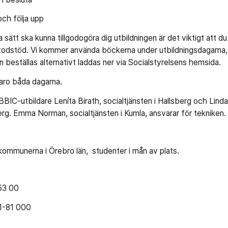
ch följa upp
 sätt ska kunna tillgodogöra dig utbildningen är det viktigt att du 
dstöd. Vi kommer använda böckerna under utbildningsdagarna,
an beställas alternativt laddas ner via Socialstyrelsens hemsida.
varo båda dagarna.
BBIC-utbildare Leníta Birath, socialtjänsten i Hallsberg och Lind
erg. Emma Norman, socialtjänsten i Kumla, ansvarar för tekniken.
kommunerna i Örebro län, studenter i mån av plats.
 53 00
1-81 000