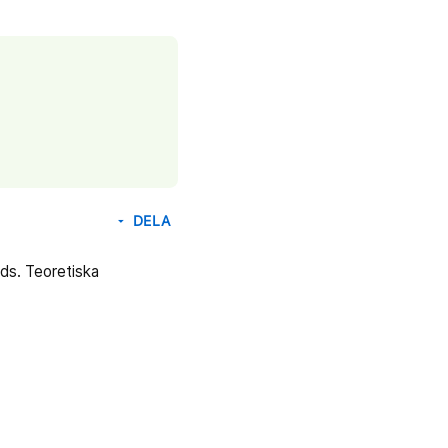
DELA
arrow_drop_down
nds. Teoretiska