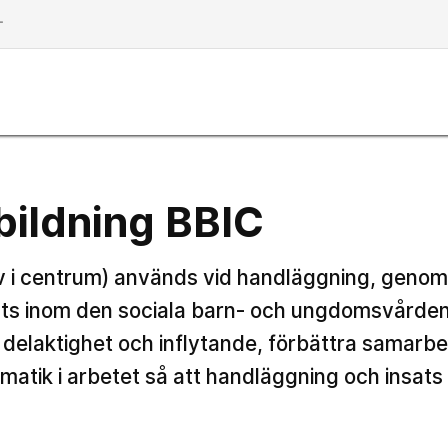
dd
ildning BBIC
 i centrum) används vid handläggning, geno
ats inom den sociala barn- och ungdomsvården. 
 delaktighet och inflytande, förbättra samarb
matik i arbetet så att handläggning och insats 