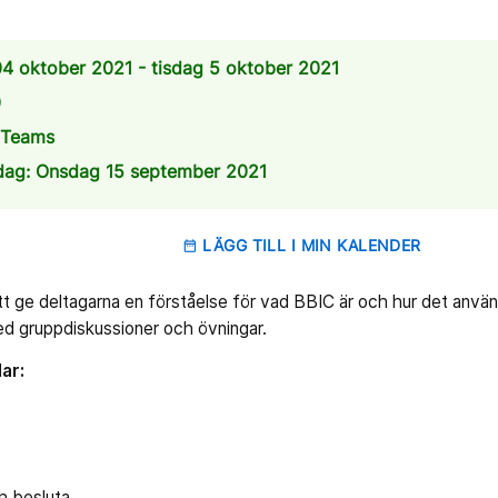
 oktober 2021 - tisdag 5 oktober 2021
0
a Teams
dag: Onsdag 15 september 2021
LÄGG TILL I MIN KALENDER
date_range
 att ge deltagarna en förståelse för vad BBIC är och hur det anvä
 gruppdiskussioner och övningar.
ar:
ch besluta