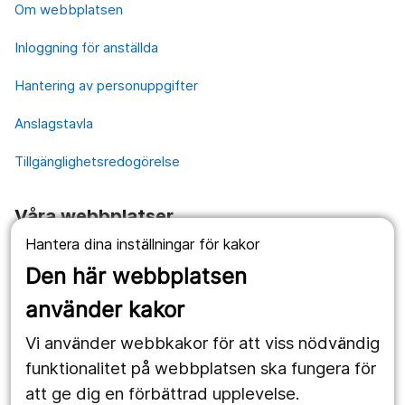
Om webbplatsen
Inloggning för anställda
Hantering av personuppgifter
Anslagstavla
Tillgänglighetsredogörelse
Våra webbplatser
Hantera dina inställningar för kakor
1177.se
Den här webbplatsen
Länstrafiken
använder kakor
Vårdgivare
Vi använder webbkakor för att viss nödvändig
Utveckling
funktionalitet på webbplatsen ska fungera för
att ge dig en förbättrad upplevelse.