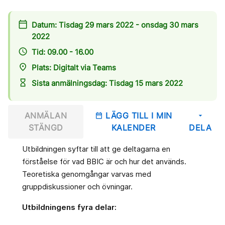
calendar_today
Datum: Tisdag 29 mars 2022 - onsdag 30 mars
2022
access_time
Tid: 09.00 - 16.00
place
Plats: Digitalt via Teams
hourglass_empty
Sista anmälningsdag: Tisdag 15 mars 2022
ANMÄLAN
LÄGG TILL I MIN
date_range
arrow_drop_down
STÄNGD
KALENDER
DELA
Utbildningen syftar till att ge deltagarna en
förståelse för vad BBIC är och hur det används.
Teoretiska genomgångar varvas med
gruppdiskussioner och övningar.
Utbildningens fyra delar: