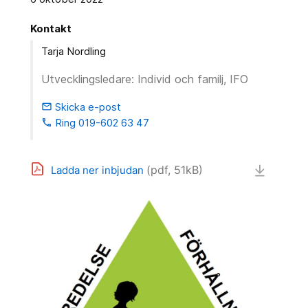
Kontakt
Tarja Nordling
Utvecklingsledare: Individ och familj, IFO
Skicka e-post
email
Ring 019-602 63 47
phone
(pdf, 51kB)
Ladda ner inbjudan