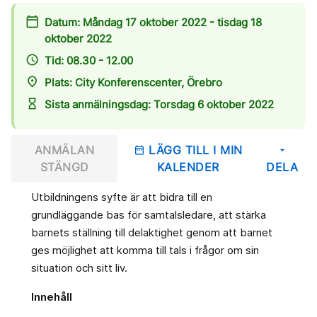
calendar_today
Datum: Måndag 17 oktober 2022 - tisdag 18
oktober 2022
access_time
Tid: 08.30 - 12.00
place
Plats: City Konferenscenter, Örebro
hourglass_empty
Sista anmälningsdag: Torsdag 6 oktober 2022
ANMÄLAN
LÄGG TILL I MIN
date_range
arrow_drop_down
STÄNGD
KALENDER
DELA
Utbildningens syfte är att bidra till en
grundläggande bas för samtalsledare, att stärka
barnets ställning till delaktighet genom att barnet
ges möjlighet att komma till tals i frågor om sin
situation och sitt liv.
Innehåll