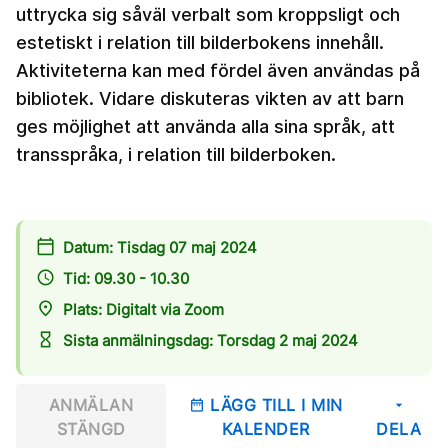
uttrycka sig såväl verbalt som kroppsligt och
estetiskt i relation till bilderbokens innehåll.
Aktiviteterna kan med fördel även användas på
bibliotek. Vidare diskuteras vikten av att barn
ges möjlighet att använda alla sina språk, att
transspråka, i relation till bilderboken.
calendar_today
Datum: Tisdag 07 maj 2024
access_time
Tid: 09.30 - 10.30
place
Plats: Digitalt via Zoom
hourglass_empty
Sista anmälningsdag: Torsdag 2 maj 2024
ANMÄLAN
LÄGG TILL I MIN
date_range
arrow_drop_down
STÄNGD
KALENDER
DELA