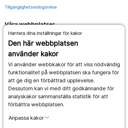
Tillgänglighetsredogörelse
Våra webbplatser
Hantera dina inställningar för kakor
1177.se
Den här webbplatsen
Länstrafiken
använder kakor
Vårdgivare
Vi använder webbkakor för att viss nödvändig
Utveckling
funktionalitet på webbplatsen ska fungera för
att ge dig en förbättrad upplevelse.
Dessutom kan vi med ditt godkännande för
Följ oss
analyskakor sammanställa statistik för att
Facebook
förbättra webbplatsen.
Instagram
portrait
Anpassa kakor
LinkedIn
work_outline