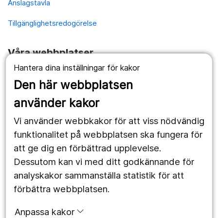
Anslagstavla
Tillgänglighetsredogörelse
Våra webbplatser
Hantera dina inställningar för kakor
1177.se
Den här webbplatsen
Länstrafiken
använder kakor
Vårdgivare
Vi använder webbkakor för att viss nödvändig
Utveckling
funktionalitet på webbplatsen ska fungera för
att ge dig en förbättrad upplevelse.
Dessutom kan vi med ditt godkännande för
Följ oss
analyskakor sammanställa statistik för att
Facebook
förbättra webbplatsen.
Instagram
portrait
Anpassa kakor