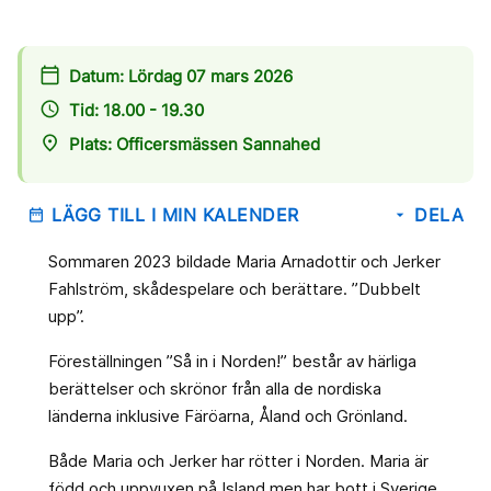
calendar_today
Datum: Lördag 07 mars 2026
access_time
Tid: 18.00 - 19.30
place
Plats: Officersmässen Sannahed
LÄGG TILL I MIN KALENDER
DELA
date_range
arrow_drop_down
Sommaren 2023 bildade Maria Arnadottir och Jerker
Fahlström, skådespelare och berättare. ”Dubbelt
upp”.
Föreställningen ”Så in i Norden!” består av härliga
berättelser och skrönor från alla de nordiska
länderna inklusive Färöarna, Åland och Grönland.
Både Maria och Jerker har rötter i Norden. Maria är
född och uppvuxen på Island men har bott i Sverige