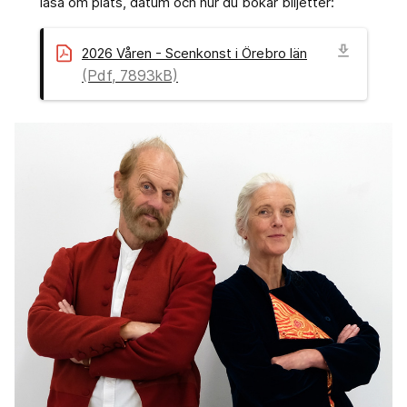
läsa om plats, datum och hur du bokar biljetter:
download
2026 Våren - Scenkonst i Örebro län
(Pdf, 7893kB)