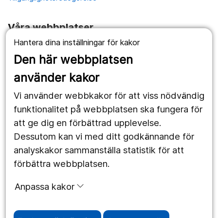
Våra webbplatser
Hantera dina inställningar för kakor
1177.se
Den här webbplatsen
Länstrafiken
använder kakor
Vårdgivare
Vi använder webbkakor för att viss nödvändig
Utveckling
funktionalitet på webbplatsen ska fungera för
att ge dig en förbättrad upplevelse.
Dessutom kan vi med ditt godkännande för
Följ oss
analyskakor sammanställa statistik för att
Facebook
förbättra webbplatsen.
Instagram
portrait
Anpassa kakor
LinkedIn
work_outline