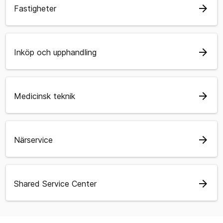
arrow_forward
Fastigheter
arrow_forward
Inköp och upphandling
arrow_forward
Medicinsk teknik
arrow_forward
Närservice
arrow_forward
Shared Service Center