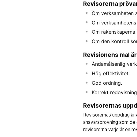
Revisorerna pröva
Om verksamheten ar
Om verksamhetens e
Om räkenskaperna ä
Om den kontroll som
Revisionens mål är 
Ändamålsenlig ver
Hög effektivitet.
God ordning.
Korrekt redovisning
Revisorernas upp
Revisorernas uppdrag är a
ansvarsprövning som de en
revisorerna varje år en re