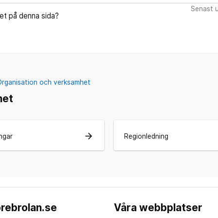
Senast u
let på denna sida?
Organisation och verksamhet
het
arrow_forward
ngar
Regionledning
rebrolan.se
Våra webbplatser