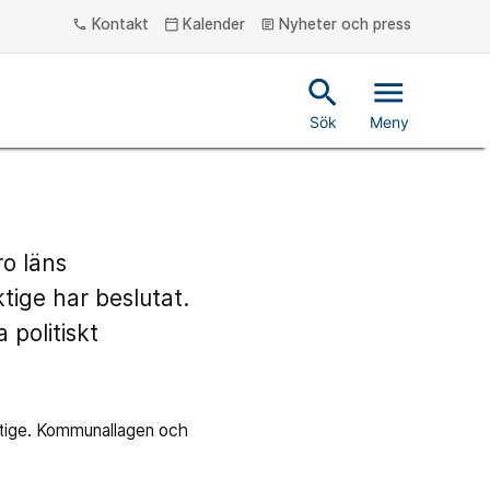
Kontakt
Kalender
Nyheter och press
phone
calendar_today
article
search
menu
Sök
Meny
ro läns
ige har beslutat.
politiskt
mäktige. Kommunallagen och