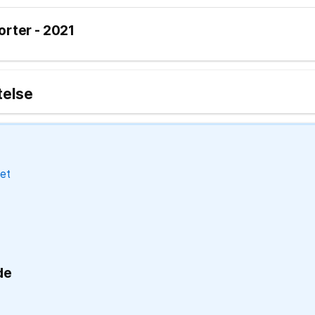
orter - 2021
telse
et
de