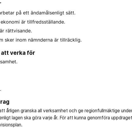
r
betar på ett ändamålsenligt sätt.
konomi är tillfredsställande.
r rättvisande.
 sker inom nämnderna är tillräcklig.
att verka för
ksamhet.
.
drag
tt årligen granska all verksamhet och ge regionfullmäktige under
ligt lagen ska göra varje år. För att kunna genomföra uppdraget 
visionsplan.