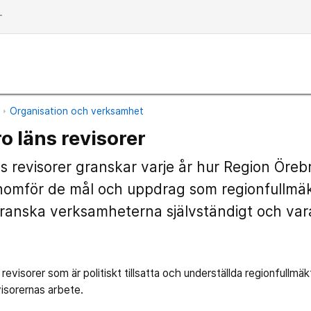
dd
n
Organisation och verksamhet
o läns revisorer
s revisorer granskar varje år hur Region Öreb
omför de mål och uppdrag som regionfullmäkt
ranska verksamheterna självständigt och vara 
 revisorer som är politiskt tillsatta och underställda regionfull
visorernas arbete.