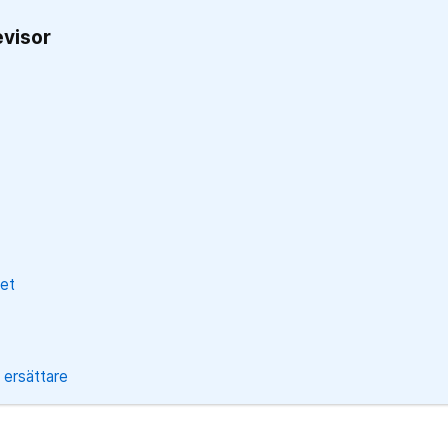
evisor
et
 ersättare