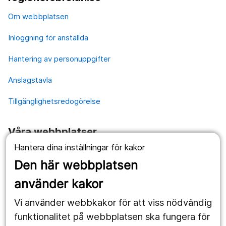
Om webbplatsen
Inloggning för anställda
Hantering av personuppgifter
Anslagstavla
Tillgänglighetsredogörelse
Våra webbplatser
Hantera dina inställningar för kakor
1177.se
Den här webbplatsen
Länstrafiken
använder kakor
Vårdgivare
Vi använder webbkakor för att viss nödvändig
Utveckling
funktionalitet på webbplatsen ska fungera för