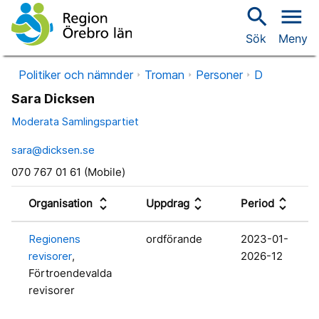
search
menu
Sök
Meny
Politiker och nämnder
Troman
Personer
D
Sara Dicksen
Moderata Samlingspartiet
sara@dicksen.se
070 767 01 61 (Mobile)
unfold_more
unfold_more
unfold_more
Organisation
Uppdrag
Period
Regionens
ordförande
2023-01-
revisorer
,
2026-12
Förtroendevalda
revisorer