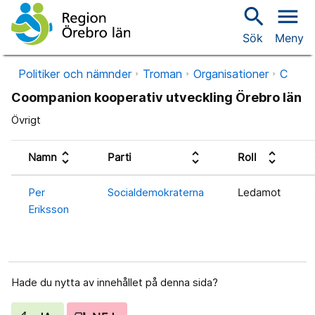
search
menu
Sök
Meny
Politiker och nämnder
Troman
Organisationer
C
Coompanion kooperativ utveckling Örebro län
Övrigt
unfold_more
unfold_more
unfold_more
Namn
Parti
Roll
Per
Socialdemokraterna
Ledamot
Eriksson
Hade du nytta av innehållet på denna sida?