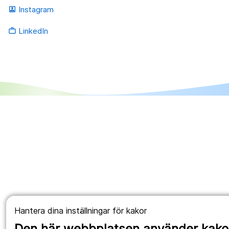
Instagram
portrait
LinkedIn
work_outline
Hantera dina inställningar för kakor
Den här webbplatsen använder kako