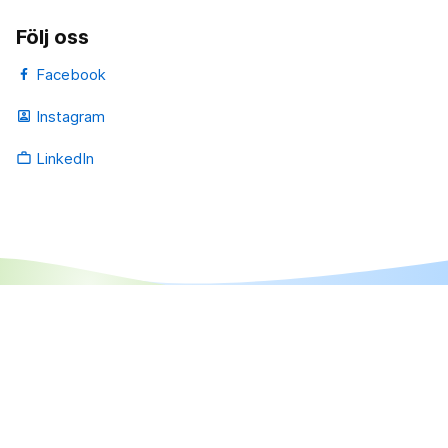
Följ oss
Facebook
Instagram
portrait
LinkedIn
work_outline