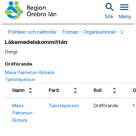
search
menu
Sök
Meny
Politiker och nämnder
Troman
Organisationer
L
Läkemedelskommittén
Övrigt
Ordförande
Maria Palmetun-Ekbäck
Tjänsteperson
unfold_more
unfold_more
unfold_more
Namn
Parti
Roll
O
Maria
Tjänsteperson
Ordförande
1
Palmetun-
Ekbäck