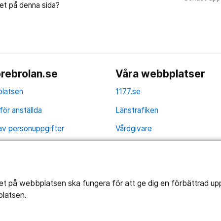
let på denna sida?
rebrolan.se
Våra webbplatser
latsen
1177.se
för anställda
Länstrafiken
av personuppgifter
Vårdgivare
la
Utveckling
ghetsredogörelse
tet på webbplatsen ska fungera för att ge dig en förbättrad u
platsen.