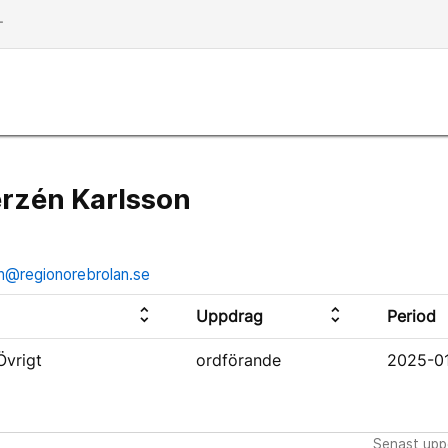
dd
rzén Karlsson
n@regionorebrolan.se
unfold_more
unfold_more
Uppdrag
Period
Övrigt
ordförande
2025-0
Senast uppd