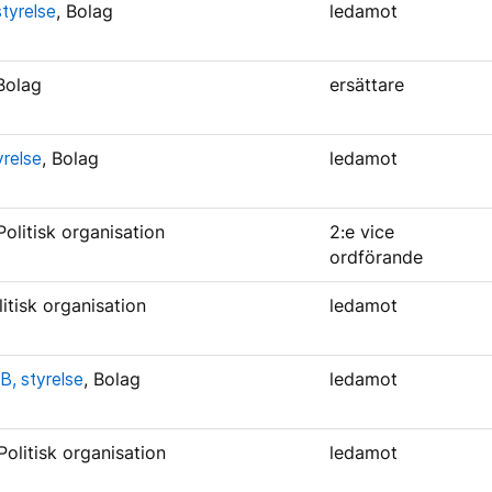
styrelse
, Bolag
ledamot
 Bolag
ersättare
yrelse
, Bolag
ledamot
 Politisk organisation
2:e vice
ordförande
litisk organisation
ledamot
B, styrelse
, Bolag
ledamot
 Politisk organisation
ledamot