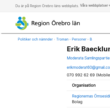
Våra webbplatser
a
Du är på Region Örebro läns webbplats.
Politiker och nämnder
Troman
Personer
B
Erik Baecklu
Moderata Samlingspartie
erikmoderat60@gmail.c
070 992 62 69 (Mobile
Organisation
Regionernas Ömsesidi
Bolag