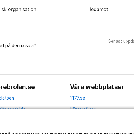
itisk organisation
ledamot
Senast uppda
let på denna sida?
rebrolan.se
Våra webbplatser
latsen
1177.se
för anställda
Länstrafiken
av personuppgifter
Vårdgivare
la
Utveckling