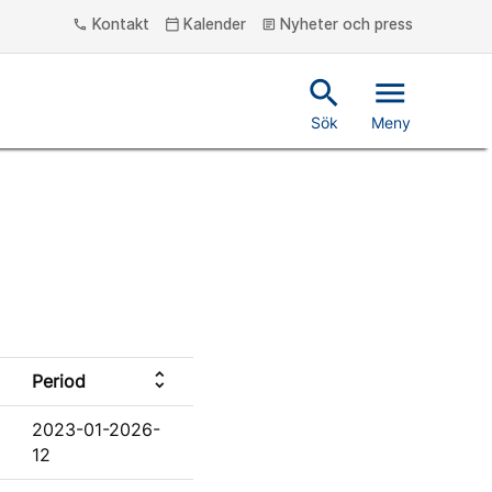
Kontakt
Kalender
Nyheter och press
phone
calendar_today
article
search
menu
Sök
Meny
unfold_more
Period
2023-01-2026-
12