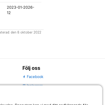
2023-01-2026-
12
terad: den 8 oktober 2022
Följ oss
Facebook
Instagram
portrait
LinkedIn
work_outline