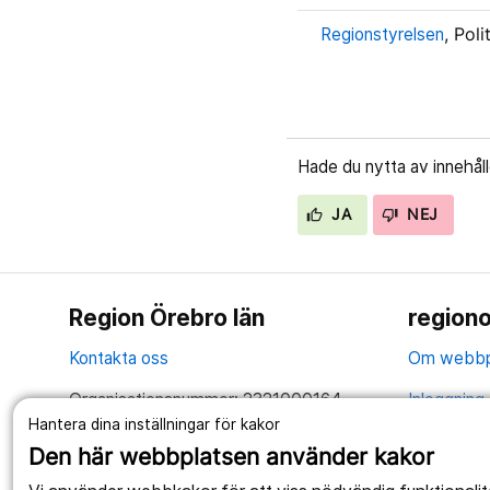
Regionstyrelsen
, Pol
Hade du nytta av innehål
JA
NEJ
Region Örebro län
regiono
Kontakta oss
Om webbp
Organisationsnummer: 2321000164
Inloggning 
Hantera dina inställningar för kakor
Tillsammans skapar vi ett bättre liv
Hantering 
Den här webbplatsen använder kakor
Anslagstav