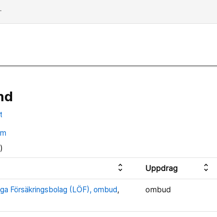
dd
nd
t
om
)
unfold_more
unfold_more
Uppdrag
ga Försäkringsbolag (LÖF), ombud
,
ombud