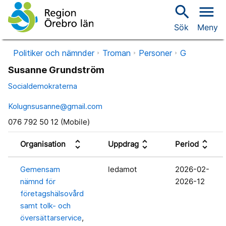
search
menu
Sök
Meny
Politiker och nämnder
Troman
Personer
G
Susanne Grundström
Socialdemokraterna
Kolugnsusanne@gmail.com
076 792 50 12 (Mobile)
unfold_more
unfold_more
unfold_more
Organisation
Uppdrag
Period
Gemensam
ledamot
2026-02-
nämnd för
2026-12
företagshälsovård
samt tolk- och
översättarservice
,