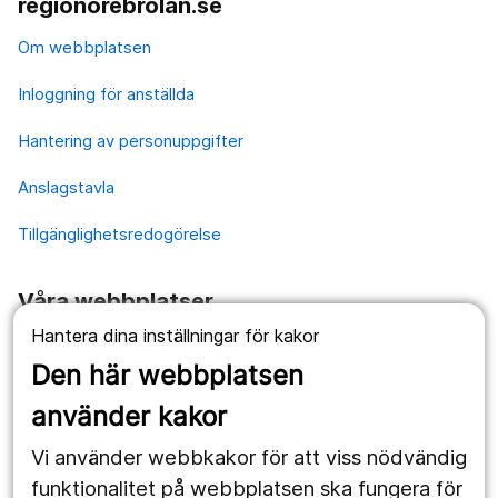
regionorebrolan.se
Om webbplatsen
Inloggning för anställda
Hantering av personuppgifter
Anslagstavla
Tillgänglighetsredogörelse
Våra webbplatser
Hantera dina inställningar för kakor
1177.se
Den här webbplatsen
Länstrafiken
använder kakor
Vårdgivare
Vi använder webbkakor för att viss nödvändig
Utveckling
funktionalitet på webbplatsen ska fungera för