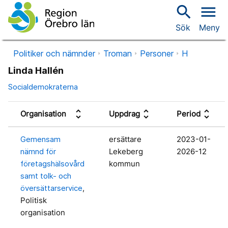
search
menu
Sök
Meny
Politiker och nämnder
Troman
Personer
H
Linda Hallén
Socialdemokraterna
unfold_more
unfold_more
unfold_more
Organisation
Uppdrag
Period
Gemensam
ersättare
2023-01-
nämnd för
Lekeberg
2026-12
företagshälsovård
kommun
samt tolk- och
översättarservice
,
Politisk
organisation