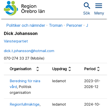
search
menu
Sök
Meny
Politiker och nämnder
Troman
Personer
J
Dick Johansson
Vänsterpartiet
dick.t.johansson@hotmail.com
070-274 33 27 (Mobile)
unfold_more
unfold_more
unfold_more
Organisation
Uppdrag
Period
Beredning för nära
ledamot
2023-01-
vård
, Politisk
2026-12
organisation
Regionfullmäktige
,
ledamot
2024-10-