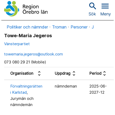
search
menu
Sök
Meny
Politiker och nämnder
Troman
Personer
J
Towe-Maria Jegeros
Vänsterpartiet
towemaria.jegeros@outlook.com
073 080 29 21 (Mobile)
unfold_more
unfold_more
unfold_more
Organisation
Uppdrag
Period
Förvaltningsrätten
nämndeman
2025-06-
i Karlstad
,
2027-12
Jurymän och
nämndemän