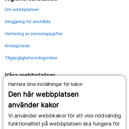
Om webbplatsen
Inloggning för anställda
Hantering av personuppgifter
Anslagstavla
Tillgänglighetsredogörelse
Våra webbplatser
Hantera dina inställningar för kakor
1177.se
Den här webbplatsen
Länstrafiken
använder kakor
Vårdgivare
Vi använder webbkakor för att viss nödvändig
Utveckling
funktionalitet på webbplatsen ska fungera för