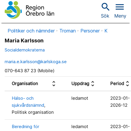
search
menu
Sök
Meny
Politiker och nämnder
Troman
Personer
K
Maria Karlsson
Socialdemokraterna
maria.e.karlsson@karlskoga.se
070-643 87 23 (Mobile)
unfold_more
unfold_more
unfold_more
Organisation
Uppdrag
Period
Hälso- och
ledamot
2023-01-
sjukvårdsnämnd
,
2026-12
Politisk organisation
Beredning för
ledamot
2023-01-