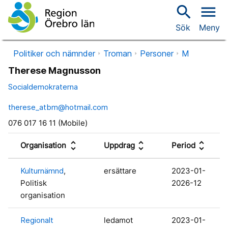
search
menu
Sök
Meny
Politiker och nämnder
Troman
Personer
M
Therese Magnusson
Socialdemokraterna
therese_atbm@hotmail.com
076 017 16 11 (Mobile)
unfold_more
unfold_more
unfold_more
Organisation
Uppdrag
Period
Kulturnämnd
,
ersättare
2023-01-
Politisk
2026-12
organisation
Regionalt
ledamot
2023-01-