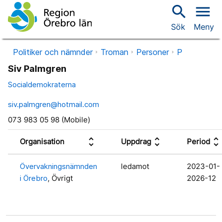
search
menu
Sök
Meny
Politiker och nämnder
Troman
Personer
P
Siv Palmgren
Socialdemokraterna
siv.palmgren@hotmail.com
073 983 05 98 (Mobile)
unfold_more
unfold_more
unfold_more
Organisation
Uppdrag
Period
Övervakningsnämnden
ledamot
2023-01-
i Örebro
, Övrigt
2026-12