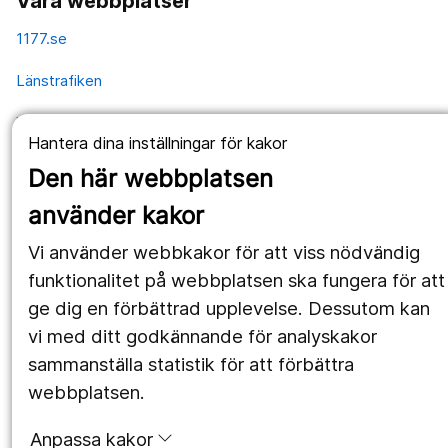
Våra webbplatser
1177.se
Länstrafiken
Vårdgivare
Hantera dina inställningar för kakor
Utveckling
Den här webbplatsen
använder kakor
Följ oss
Vi använder webbkakor för att viss nödvändig
Facebook
funktionalitet på webbplatsen ska fungera för att
ge dig en förbättrad upplevelse. Dessutom kan
Instagram
portrait
vi med ditt godkännande för analyskakor
LinkedIn
work_outline
sammanställa statistik för att förbättra
webbplatsen.
Anpassa kakor