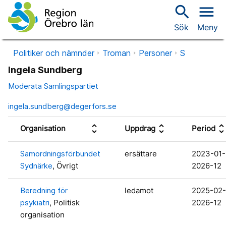
search
menu
Sök
Meny
Politiker och nämnder
Troman
Personer
S
Ingela Sundberg
Moderata Samlingspartiet
ingela.sundberg@degerfors.se
unfold_more
unfold_more
unfold_mo
Organisation
Uppdrag
Period
Samordningsförbundet
ersättare
2023-01-
Sydnärke
, Övrigt
2026-12
Beredning för
ledamot
2025-02-
psykiatri
, Politisk
2026-12
organisation