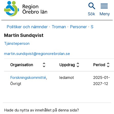
search
menu
Sök
Meny
Politiker och nämnder
Troman
Personer
S
Martin Sundqvist
Tjänsteperson
martin.sundqvist@regionorebrolan.se
unfold_more
unfold_more
unfold_more
Organisation
Uppdrag
Period
Forskningskommitté
,
ledamot
2025-01-
Övrigt
2027-12
Hade du nytta av innehållet på denna sida?