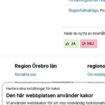
Förvaltningsrätten i Ka
Regionfullmäktige
, Po
Hade du nytta av innehål
JA
NEJ
Region Örebro län
regiono
Kontakta oss
Om webbp
Organisationsnummer: 2321000164
Inloggning 
Hantera dina inställningar för kakor
Tillsammans skapar vi ett bättre liv
Hantering 
Den här webbplatsen använder kakor
Anslagstav
Vi använder webbkakor för att viss nödvändig funktionali