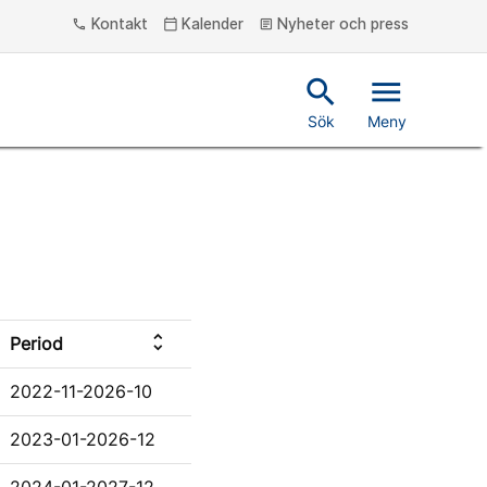
Kontakt
Kalender
Nyheter och press
phone
calendar_today
article
search
menu
Sök
Meny
unfold_more
Period
2022-11-2026-10
2023-01-2026-12