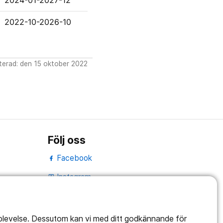
2024-01-2027-12
2022-10-2026-10
erad: den 15 oktober 2022
Följ oss
Facebook
Instagram
portrait
LinkedIn
work_outline
pplevelse. Dessutom kan vi med ditt godkännande för