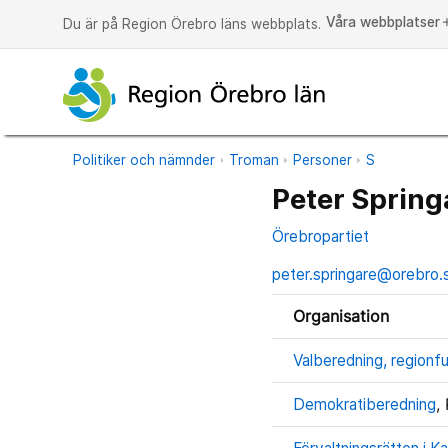
Våra webbplatser
a
Du är på Region Örebro läns webbplats.
Politiker och nämnder
Troman
Personer
S
Peter Spring
Örebropartiet
peter.springare@orebro.
Organisation
Valberedning, regionf
Demokratiberedning
,