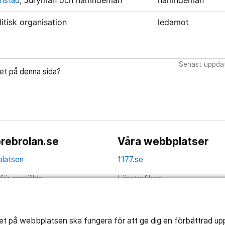
rlstad
, Jurymän och nämndemän
nämndeman
litisk organisation
ledamot
Senast uppdat
let på denna sida?
rebrolan.se
Våra webbplatser
latsen
1177.se
för anställda
Länstrafiken
av personuppgifter
Vårdgivare
la
Utveckling
tet på webbplatsen ska fungera för att ge dig en förbättrad u