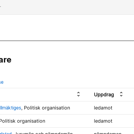
dd
are
se
unfold_more
unfold_more
Uppdrag
ullmäktiges
, Politisk organisation
ledamot
 Politisk organisation
ledamot