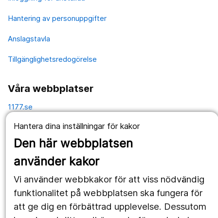
Hantering av personuppgifter
Anslagstavla
Tillgänglighetsredogörelse
Våra webbplatser
1177.se
Hantera dina inställningar för kakor
Länstrafiken
Den här webbplatsen
Vårdgivare
använder kakor
Utveckling
Vi använder webbkakor för att viss nödvändig
funktionalitet på webbplatsen ska fungera för
Följ oss
att ge dig en förbättrad upplevelse. Dessutom