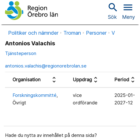
search
menu
Sök
Meny
Politiker och nämnder
Troman
Personer
V
Antonios Valachis
Tjänsteperson
antonios.valachis@regionorebrolan.se
unfold_more
unfold_more
unfold_more
Organisation
Uppdrag
Period
Forskningskommitté
,
vice
2025-01-
Övrigt
ordförande
2027-12
Hade du nytta av innehållet på denna sida?