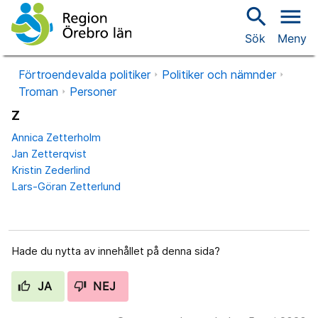
search
menu
Sök
Meny
Förtroendevalda politiker
Politiker och nämnder
Troman
Personer
Z
Annica Zetterholm
Jan Zetterqvist
Kristin Zederlind
Lars-Göran Zetterlund
Hade du nytta av innehållet på denna sida?
JA
NEJ