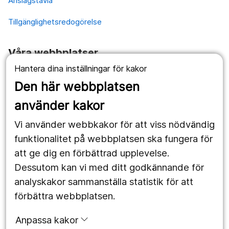
Anslagstavla
Tillgänglighetsredogörelse
Våra webbplatser
Hantera dina inställningar för kakor
1177.se
Den här webbplatsen
Länstrafiken
använder kakor
Vårdgivare
Vi använder webbkakor för att viss nödvändig
Utveckling
funktionalitet på webbplatsen ska fungera för
att ge dig en förbättrad upplevelse.
Dessutom kan vi med ditt godkännande för
Följ oss
analyskakor sammanställa statistik för att
Facebook
förbättra webbplatsen.
Instagram
portrait
Anpassa kakor