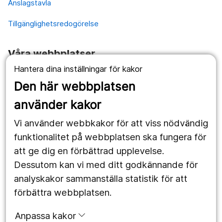
Anslagstavla
Tillgänglighetsredogörelse
Våra webbplatser
Hantera dina inställningar för kakor
1177.se
Den här webbplatsen
Länstrafiken
använder kakor
Vårdgivare
Vi använder webbkakor för att viss nödvändig
Utveckling
funktionalitet på webbplatsen ska fungera för
att ge dig en förbättrad upplevelse.
Dessutom kan vi med ditt godkännande för
Följ oss
analyskakor sammanställa statistik för att
Facebook
förbättra webbplatsen.
Instagram
portrait
Anpassa kakor