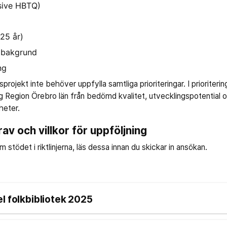
usive HBTQ)
25 år)
g bakgrund
ng
projekt inte behöver uppfylla samtliga prioriteringar. I prioriter
g Region Örebro län från bedömd kvalitet, utvecklingspotential o
heter.
v och villkor för uppföljning
m stödet i riktlinjerna, läs dessa innan du skickar in ansökan.
 folkbibliotek 2025