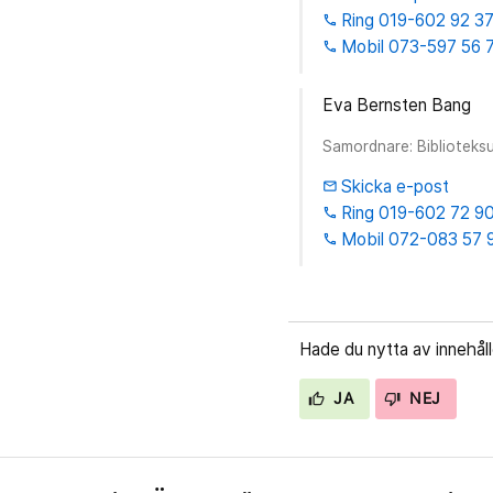
Ring 019-602 92 3
phone
Mobil 073-597 56 
phone
Eva Bernsten Bang
Samordnare: Biblioteksu
Skicka e-post
email
Ring 019-602 72 9
phone
Mobil 072-083 57 
phone
Hade du nytta av innehål
JA
NEJ