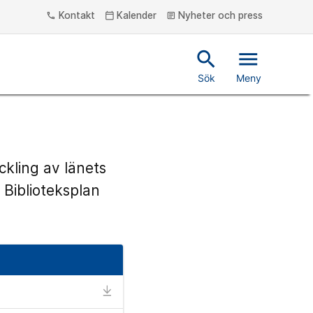
Kontakt
Kalender
Nyheter och press
phone
calendar_today
article
search
menu
Sök
Meny
ckling av länets
, Biblioteksplan