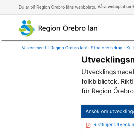
Våra webbplatser
a
Du är på Region Örebro läns webbplats.
Välkommen till Region Örebro län!
Stöd och bidrag
Kul
Utvecklingsm
Utvecklingsmedel t
folkbibliotek. Rik
för Region Örebro
Ansök om utvecklings
Riktlinjer Utveckl