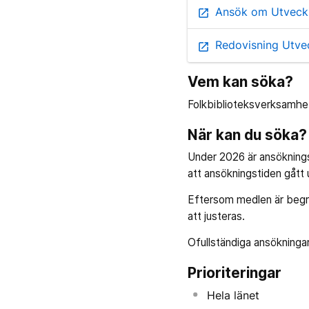
Ansök om Utveckl
open_in_new
Redovisning Utvec
open_in_new
Vem kan söka?
Folkbiblioteksverksamhete
När kan du söka?
Under 2026 är ansökningst
att ansökningstiden gått 
Eftersom medlen är begr
att justeras.
Ofullständiga ansökningar
Prioriteringar
Hela länet