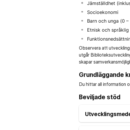
Jämställdhet (inkl
Socioekonomi
Barn och unga (0 – 
Etnisk och språkli
Funktionsnedsättni
Observera att utvecklings
utgår Biblioteksutvecklin
skapar samverkansmöjlig
Grundläggande kra
Du hittar all information o
Beviljade stöd
Utvecklingsmedel