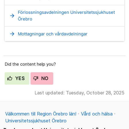
Förlossningsavdelningen Universitetssjukhuset
arrow_forward
Örebro
arrow_forward
Mottagningar och vårdavdelningar
Did the content help you?
YES
NO
Last updated: Tuesday, October 28, 2025
Välkommen till Region Örebro län!
Vård och hälsa
Universitetssjukhuset Örebro