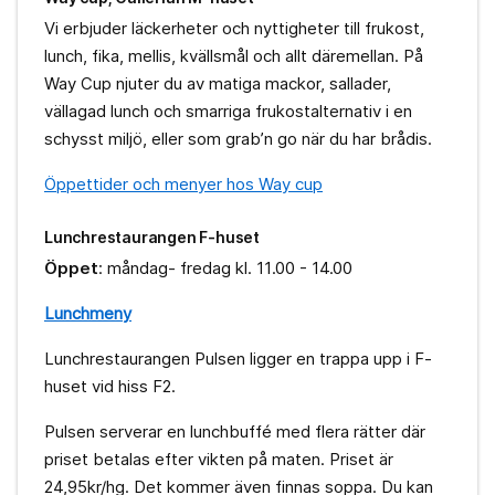
Vi erbjuder läckerheter och nyttigheter till frukost,
lunch, fika, mellis, kvällsmål och allt däremellan. På
Way Cup njuter du av matiga mackor, sallader,
vällagad lunch och smarriga frukostalternativ i en
schysst miljö, eller som grab’n go när du har brådis.
Öppettider och menyer hos Way cup
Lunchrestaurangen F-huset
Öppet
: måndag- fredag kl. 11.00 - 14.00
Lunchmeny
Lunchrestaurangen Pulsen ligger en trappa upp i F-
huset vid hiss F2.
Pulsen serverar en lunchbuffé med flera rätter där
priset betalas efter vikten på maten. Priset är
24,95kr/hg. Det kommer även finnas soppa. Du kan