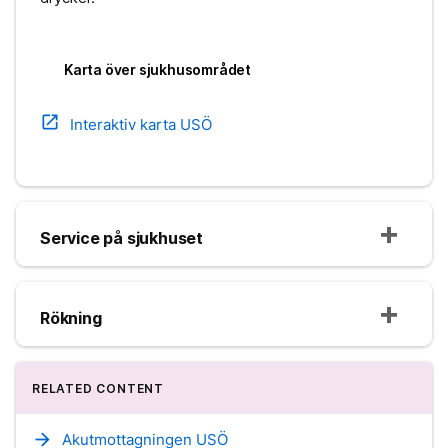
Karta över sjukhusområdet
open_in_new
Interaktiv karta USÖ
Service på sjukhuset
Rökning
RELATED CONTENT
arrow_forward
Akutmottagningen USÖ