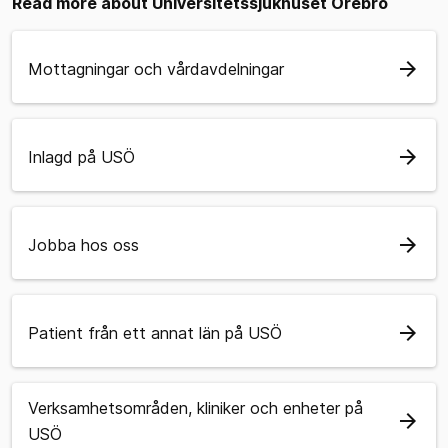
Read more about Universitetssjukhuset Örebro
arrow_forward
Mottagningar och vårdavdelningar
arrow_forward
Inlagd på USÖ
arrow_forward
Jobba hos oss
arrow_forward
Patient från ett annat län på USÖ
Verksamhetsområden, kliniker och enheter på
arrow_forward
USÖ