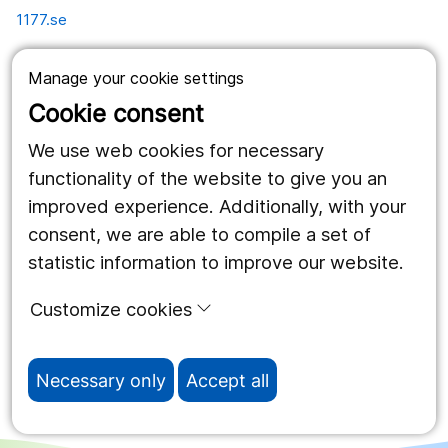
1177.se
Länstrafiken
Manage your cookie settings
Vårdgivare
Cookie consent
Utveckling
We use web cookies for necessary
functionality of the website to give you an
improved experience. Additionally, with your
Follow us
consent, we are able to compile a set of
Facebook
statistic information to improve our website.
Instagram
portrait
Customize cookies
LinkedIn
work_outline
Necessary only
Accept all