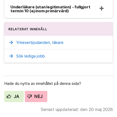
Underläkare (utan legitimation) - fullgjort
termin 10 (ej inom primärvård)
RELATERAT INNEHÅLL
arrow_forward
Yrkeserbjudanden, läkare
arrow_forward
Sök lediga jobb
Hade du nytta av innehållet på denna sida?
JA
NEJ
Senast uppdaterad: den 20 maj 2026