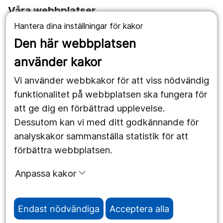
Våra webbplatser
Hantera dina inställningar för kakor
1177.se
Den här webbplatsen
Länstrafiken
använder kakor
Vårdgivare
Vi använder webbkakor för att viss nödvändig
Utveckling
funktionalitet på webbplatsen ska fungera för
att ge dig en förbättrad upplevelse.
Dessutom kan vi med ditt godkännande för
Följ oss
analyskakor sammanställa statistik för att
Facebook
förbättra webbplatsen.
Instagram
portrait
Anpassa kakor
LinkedIn
work_outline
Endast nödvändiga
Acceptera alla