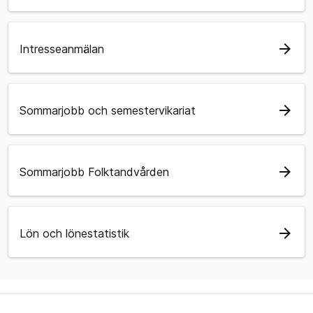
arrow_forward
Intresseanmälan
arrow_forward
Sommarjobb och semestervikariat
arrow_forward
Sommarjobb Folktandvården
arrow_forward
Lön och lönestatistik