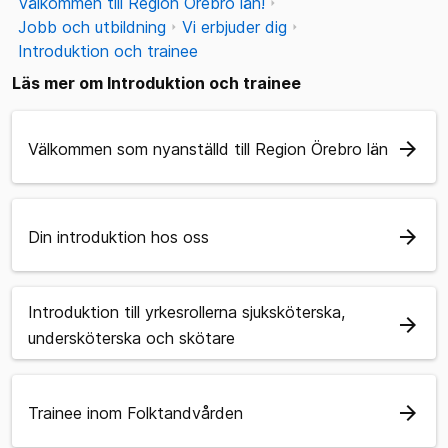
Välkommen till Region Örebro län!
Jobb och utbildning
Vi erbjuder dig
Introduktion och trainee
Läs mer om Introduktion och trainee
arrow_forward
Välkommen som nyanställd till Region Örebro län
arrow_forward
Din introduktion hos oss
Introduktion till yrkesrollerna sjuksköterska,
arrow_forward
undersköterska och skötare
arrow_forward
Trainee inom Folktandvården