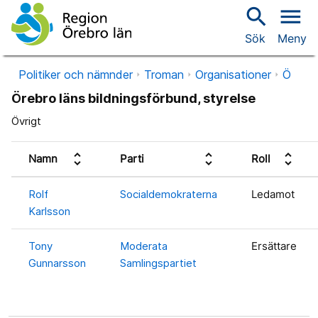
search
menu
Sök
Meny
Politiker och nämnder
Troman
Organisationer
Ö
Örebro läns bildningsförbund, styrelse
Övrigt
unfold_more
unfold_more
unfold_more
Namn
Parti
Roll
Rolf
Socialdemokraterna
Ledamot
Karlsson
Tony
Moderata
Ersättare
Gunnarsson
Samlingspartiet