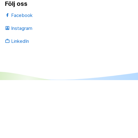
Följ oss
Facebook
Instagram
portrait
LinkedIn
work_outline