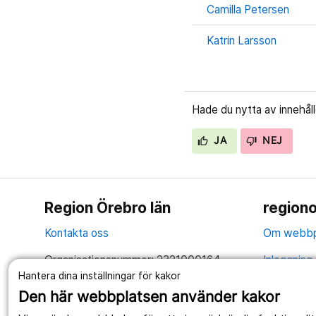
Camilla Petersen
Katrin Larsson
Hade du nytta av innehål
JA
NEJ
Region Örebro län
regiono
Kontakta oss
Om webbp
Organisationsnummer: 2321000164
Inloggning 
Hantera dina inställningar för kakor
Tillsammans skapar vi ett bättre liv
Hantering 
Den här webbplatsen använder kakor
Anslagstav