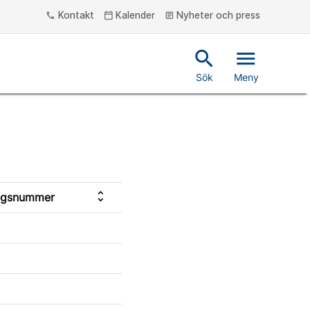
Kontakt
Kalender
Nyheter och press
phone
calendar_today
article
search
menu
Sök
Meny
unfold_more
ngsnummer