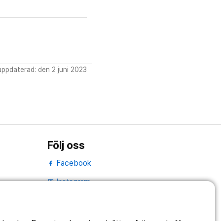
ppdaterad: den 2 juni 2023
Följ oss
Facebook
Instagram
portrait
LinkedIn
work_outline