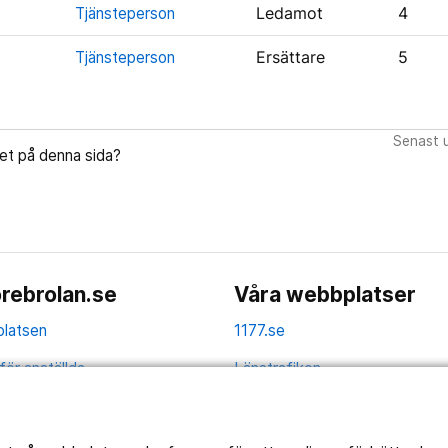
Tjänsteperson
Ledamot
4
Tjänsteperson
Ersättare
5
Senast u
let på denna sida?
rebrolan.se
Våra webbplatser
latsen
1177.se
för anställda
Länstrafiken
av personuppgifter
Vårdgivare
la
Utveckling