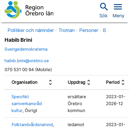
search
menu
Sök
Meny
Politiker och nämnder
Troman
Personer
B
Habib Brini
Sverigedemokraterna
habib.brini@orebro.se
070 531 00 94 (Mobile)
unfold_more
unfold_more
unfold_more
Organisation
Uppdrag
Period
Specifikt
ersättare
2023-01-
samverkansråd
Örebro
2026-12
kultur
, Övrigt
kommun
Folktandvårdsnämnd
,
ledamot
2023-01-