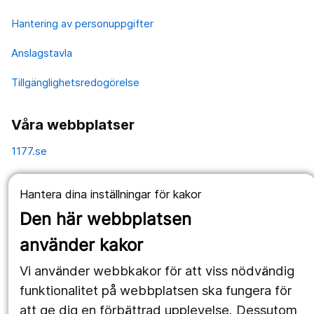
Hantering av personuppgifter
Anslagstavla
Tillgänglighetsredogörelse
Våra webbplatser
1177.se
Länstrafiken
Hantera dina inställningar för kakor
Vårdgivare
Den här webbplatsen
Utveckling
använder kakor
Vi använder webbkakor för att viss nödvändig
Följ oss
funktionalitet på webbplatsen ska fungera för
att ge dig en förbättrad upplevelse. Dessutom