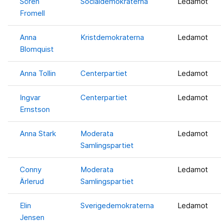
Sören
Socialdemokraterna
Ledamot
Fromell
Anna
Kristdemokraterna
Ledamot
Blomquist
Anna Tollin
Centerpartiet
Ledamot
Ingvar
Centerpartiet
Ledamot
Ernstson
Anna Stark
Moderata
Ledamot
Samlingspartiet
Conny
Moderata
Ledamot
Ärlerud
Samlingspartiet
Elin
Sverigedemokraterna
Ledamot
Jensen