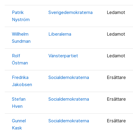
Patrik
Sverigedemokraterna
Ledamot
Nyström
Willhelm
Liberalerna
Ledamot
Sundman
Rolf
Vänsterpartiet
Ledamot
Östman
Fredrika
Socialdemokraterna
Ersättare
Jakobsen
Stefan
Socialdemokraterna
Ersättare
Hven
Gunnel
Socialdemokraterna
Ersättare
Kask