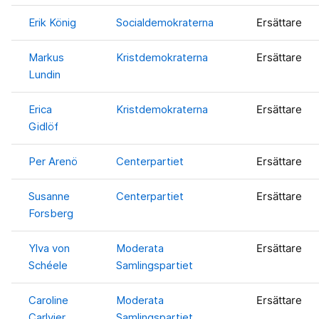
Erik König
Socialdemokraterna
Ersättare
Markus
Kristdemokraterna
Ersättare
Lundin
Erica
Kristdemokraterna
Ersättare
Gidlöf
Per Arenö
Centerpartiet
Ersättare
Susanne
Centerpartiet
Ersättare
Forsberg
Ylva von
Moderata
Ersättare
Schéele
Samlingspartiet
Caroline
Moderata
Ersättare
Carlvier
Samlingspartiet