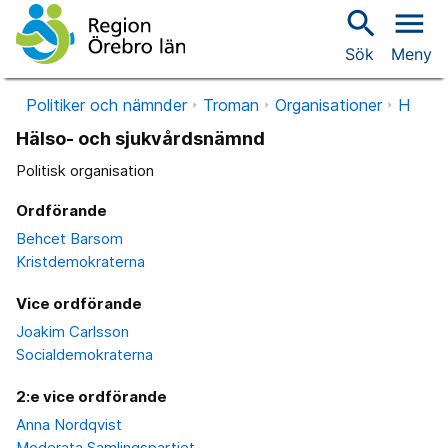
search
menu
Sök
Meny
Politiker och nämnder
Troman
Organisationer
H
Hälso- och sjukvårdsnämnd
Politisk organisation
Ordförande
Behcet Barsom
Kristdemokraterna
Vice ordförande
Joakim Carlsson
Socialdemokraterna
2:e vice ordförande
Anna Nordqvist
Moderata Samlingspartiet