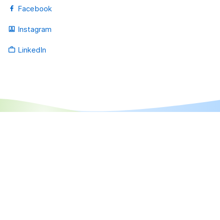
Facebook
Instagram
portrait
LinkedIn
work_outline