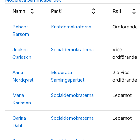
unfold_more
unfold_more
unfold_more
Namn
Parti
Roll
Behcet
Kristdemokraterna
Ordförande
Barsom
Joakim
Socialdemokraterna
Vice
Carlsson
ordförande
Anna
Moderata
2:e vice
Nordqvist
Samlingspartiet
ordförande
Maria
Socialdemokraterna
Ledamot
Karlsson
Carina
Socialdemokraterna
Ledamot
Dahl