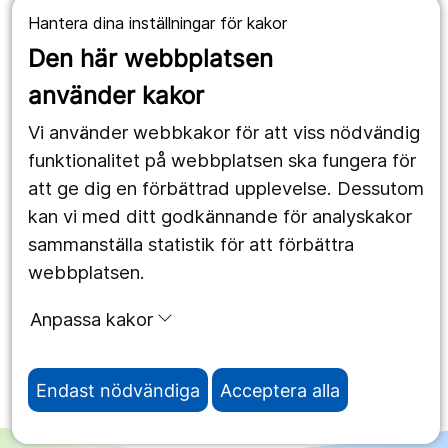
1177.se
Hantera dina inställningar för kakor
Länstrafiken
Den här webbplatsen
använder kakor
Vårdgivare
Vi använder webbkakor för att viss nödvändig
Utveckling
funktionalitet på webbplatsen ska fungera för
att ge dig en förbättrad upplevelse. Dessutom
Följ oss
kan vi med ditt godkännande för analyskakor
sammanställa statistik för att förbättra
Facebook
webbplatsen.
Instagram
portrait
Anpassa kakor
LinkedIn
work_outline
Endast nödvändiga
Acceptera alla