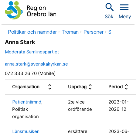
search
menu
Sök
Meny
Politiker och nämnder
Troman
Personer
S
Anna Stark
Moderata Samlingspartiet
anna.stark@svenskakyrkan.se
072 333 26 70 (Mobile)
unfold_more
unfold_more
unfold_more
Organisation
Uppdrag
Period
Patientnämnd
,
2:e vice
2023-01-
Politisk
ordförande
2026-12
organisation
Länsmusiken
ersättare
2023-06-