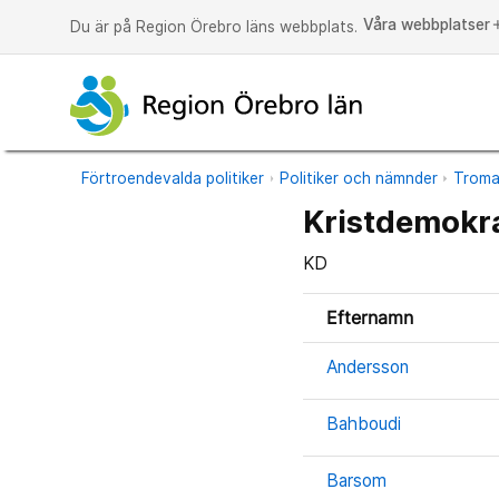
Våra webbplatser
a
Du är på Region Örebro läns webbplats.
Förtroendevalda politiker
Politiker och nämnder
Trom
Kristdemokr
KD
Efternamn
Andersson
Bahboudi
Barsom