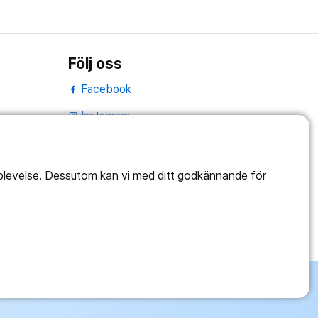
Följ oss
Facebook
Instagram
portrait
LinkedIn
work_outline
pplevelse. Dessutom kan vi med ditt godkännande för