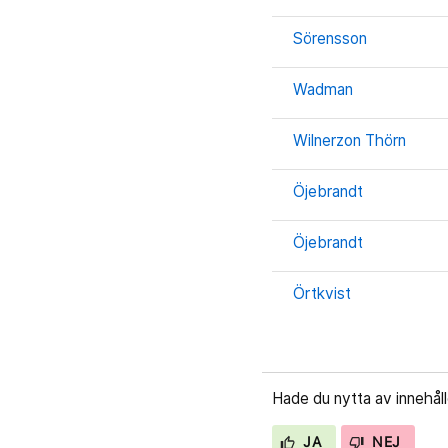
Sörensson
Wadman
Wilnerzon Thörn
Öjebrandt
Öjebrandt
Örtkvist
Hade du nytta av innehål
JA
NEJ