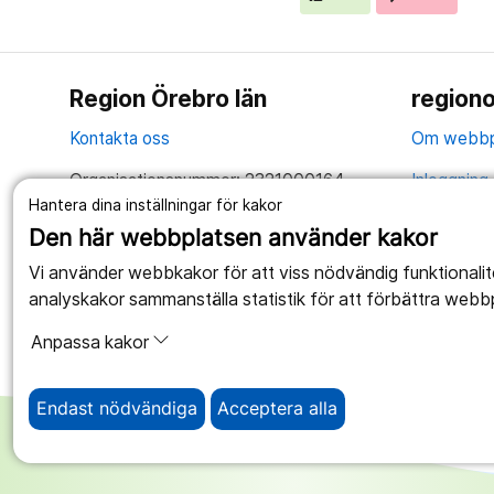
Region Örebro län
regiono
Kontakta oss
Om webbp
Organisationsnummer: 2321000164
Inloggning 
Hantera dina inställningar för kakor
Tillsammans skapar vi ett bättre liv
Hantering 
Den här webbplatsen använder kakor
Anslagstav
Vi använder webbkakor för att viss nödvändig funktionali
analyskakor sammanställa statistik för att förbättra webb
Tillgängli
Anpassa kakor
Endast nödvändiga
Acceptera alla