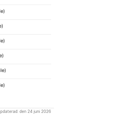
le)
e)
le)
e)
le)
le)
pdaterad: den 24 juni 2026