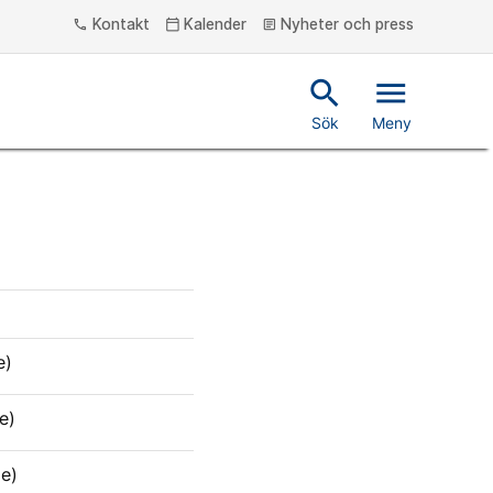
Kontakt
Kalender
Nyheter och press
phone
calendar_today
article
search
menu
Sök
Meny
e)
e)
e)