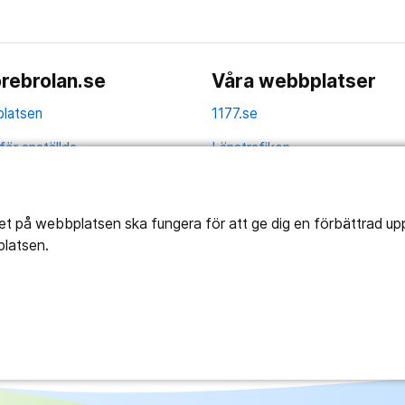
rebrolan.se
Våra webbplatser
latsen
1177.se
för anställda
Länstrafiken
av personuppgifter
Vårdgivare
la
Utveckling
tet på webbplatsen ska fungera för att ge dig en förbättrad u
platsen.
ghetsredogörelse