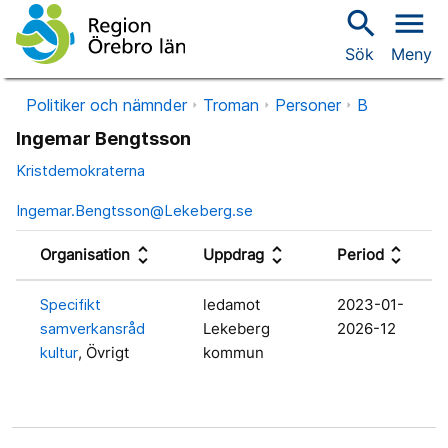
search
menu
Sök
Meny
Politiker och nämnder
Troman
Personer
B
Ingemar Bengtsson
Kristdemokraterna
Ingemar.Bengtsson@Lekeberg.se
unfold_more
unfold_more
unfold_more
Organisation
Uppdrag
Period
Specifikt
ledamot
2023-01-
samverkansråd
Lekeberg
2026-12
kultur
, Övrigt
kommun