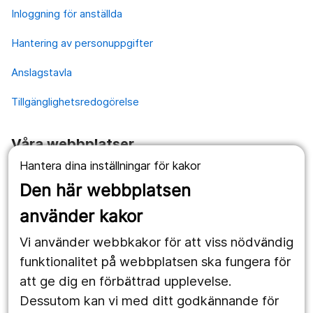
Inloggning för anställda
Hantering av personuppgifter
Anslagstavla
Tillgänglighetsredogörelse
Våra webbplatser
Hantera dina inställningar för kakor
1177.se
Den här webbplatsen
Länstrafiken
använder kakor
Vårdgivare
Vi använder webbkakor för att viss nödvändig
Utveckling
funktionalitet på webbplatsen ska fungera för
att ge dig en förbättrad upplevelse.
Dessutom kan vi med ditt godkännande för
Följ oss