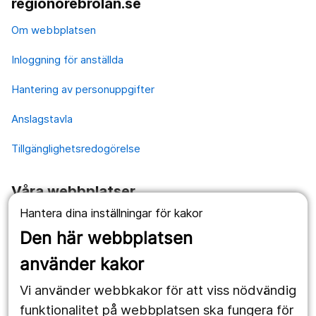
regionorebrolan.se
Om webbplatsen
Inloggning för anställda
Hantering av personuppgifter
Anslagstavla
Tillgänglighetsredogörelse
Våra webbplatser
Hantera dina inställningar för kakor
1177.se
Den här webbplatsen
Länstrafiken
använder kakor
Vårdgivare
Vi använder webbkakor för att viss nödvändig
Utveckling
funktionalitet på webbplatsen ska fungera för