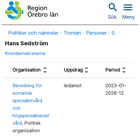
search
menu
Sök
Meny
Politiker och nämnder
Troman
Personer
S
Hans Sedström
Kristdemokraterna
unfold_more
unfold_more
unfold_more
Organisation
Uppdrag
Period
Beredning för
ledamot
2023-01-
somatisk
2026-12
specialistvård
och
högspecialiserad
vård
, Politisk
organisation