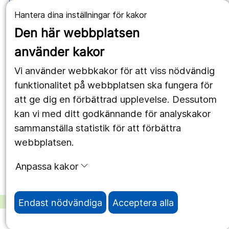
Länstrafiken
Hantera dina inställningar för kakor
Vårdgivare
Den här webbplatsen
Utveckling
använder kakor
Vi använder webbkakor för att viss nödvändig
Följ oss
funktionalitet på webbplatsen ska fungera för
att ge dig en förbättrad upplevelse. Dessutom
Facebook
kan vi med ditt godkännande för analyskakor
Instagram
portrait
sammanställa statistik för att förbättra
webbplatsen.
LinkedIn
work_outline
Anpassa kakor
Endast nödvändiga
Acceptera alla