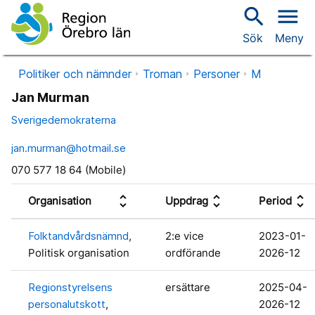
search
menu
Sök
Meny
Politiker och nämnder
Troman
Personer
M
Jan Murman
Sverigedemokraterna
jan.murman@hotmail.se
070 577 18 64 (Mobile)
unfold_more
unfold_more
unfold_more
Organisation
Uppdrag
Period
Folktandvårdsnämnd
,
2:e vice
2023-01-
Politisk organisation
ordförande
2026-12
Regionstyrelsens
ersättare
2025-04-
personalutskott
,
2026-12