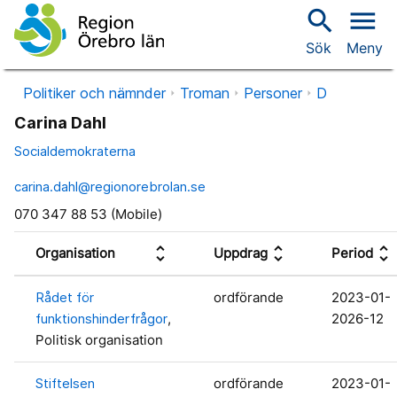
search
menu
Sök
Meny
Politiker och nämnder
Troman
Personer
D
Carina Dahl
Socialdemokraterna
carina.dahl@regionorebrolan.se
070 347 88 53 (Mobile)
unfold_more
unfold_more
unfold_more
Organisation
Uppdrag
Period
Rådet för
ordförande
2023-01-
funktionshinderfrågor
,
2026-12
Politisk organisation
Stiftelsen
ordförande
2023-01-