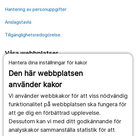
Hantering av personuppgifter
Anslagstavla
Tillgänglighetsredogörelse
Våra webbplatser
Hantera dina inställningar för kakor
1177.se
Den här webbplatsen
Länstrafiken
använder kakor
Vårdgivare
Vi använder webbkakor för att viss nödvändig
Utveckling
funktionalitet på webbplatsen ska fungera för
att ge dig en förbättrad upplevelse.
Dessutom kan vi med ditt godkännande för
Följ oss
analyskakor sammanställa statistik för att