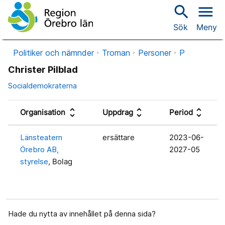
search
menu
Sök
Meny
Politiker och nämnder
Troman
Personer
P
Christer Pilblad
Socialdemokraterna
unfold_more
unfold_more
unfold_more
Organisation
Uppdrag
Period
Länsteatern
ersättare
2023-06-
Örebro AB,
2027-05
styrelse
, Bolag
Hade du nytta av innehållet på denna sida?