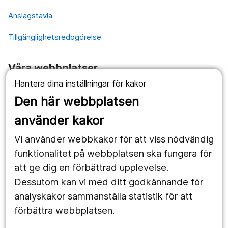
Anslagstavla
Tillgänglighetsredogörelse
Våra webbplatser
Hantera dina inställningar för kakor
1177.se
Den här webbplatsen
Länstrafiken
använder kakor
Vårdgivare
Vi använder webbkakor för att viss nödvändig
Utveckling
funktionalitet på webbplatsen ska fungera för
att ge dig en förbättrad upplevelse.
Dessutom kan vi med ditt godkännande för
Följ oss
analyskakor sammanställa statistik för att
Facebook
förbättra webbplatsen.