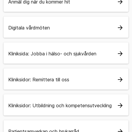
arrow_forward
Anmäl dig när du kommer hit
arrow_forward
Digitala vårdmöten
arrow_forward
Kliniksida: Jobba i hälso- och sjukvården
arrow_forward
Kliniksidor: Remittera till oss
arrow_forward
Kliniksidor: Utbildning och kompetensutveckling
arrow_forward
Patientsamverkan och brukarråd