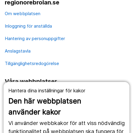
regionorebrolan.se
Om webbplatsen
Inloggning för anställda
Hantering av personuppgifter
Anslagstavla
Tillgänglighetsredogörelse
Våra webbplatser
Hantera dina inställningar för kakor
1177.se
Den här webbplatsen
Länstrafiken
använder kakor
Vårdgivare
Vi använder webbkakor för att viss nödvändig
Utveckling
funktionalitet på webbplatsen ska fungera för